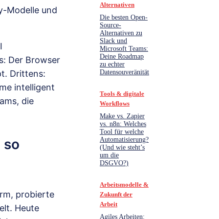
Alternativen
ty-Modelle und
Die besten Open-
Source-
Alternativen zu
Slack und
I
Microsoft Teams:
Deine Roadmap
s: Der Browser
zu echter
Datensouveränität
. Drittens:
e intelligent
Tools & digitale
ams, die
Workflows
Make vs. Zapier
vs. n8n: Welches
Tool für welche
 so
Automatisierung?
(Und wie steht’s
um die
DSGVO?)
Arbeitsmodelle &
rm, probierte
Zukunft der
Arbeit
elt. Heute
Agiles Arbeiten: