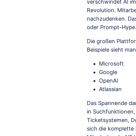
verschwindet AI im
Revolution. Mitarb
nachzudenken. Das 
oder Prompt-Hype
Die großen Plattfor
Beispiele sieht ma
Microsoft
Google
OpenAI
Atlassian
Das Spannende dara
in Suchfunktione
Ticketsystemen, D
sich die komplette