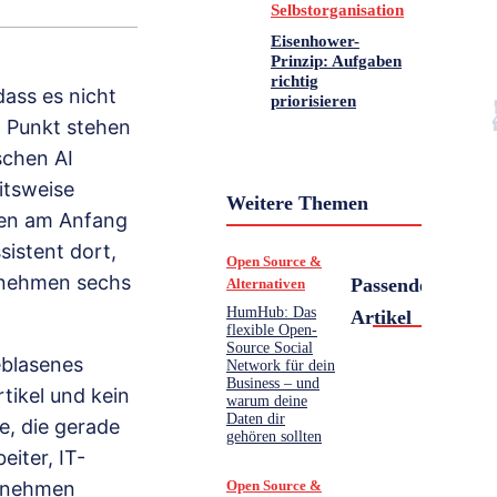
Selbstorganisation
Eisenhower-
Prinzip: Aufgaben
richtig
dass es nicht
priorisieren
m Punkt stehen
schen AI
itsweise
Weitere Themen
hen am Anfang
sistent dort,
Open Source &
ernehmen sechs
Passende
Alternativen
HumHub: Das
Artikel
flexible Open-
Source Social
eblasenes
Network für dein
Business – und
tikel und kein
warum deine
Daten dir
e, die gerade
gehören sollten
iter, IT-
Open Source &
t nehmen