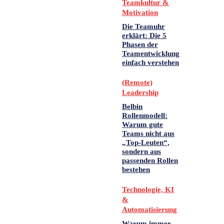
Teamkultur &
Motivation
Die Teamuhr
erklärt: Die 5
Phasen der
Teamentwicklung
einfach verstehen
(Remote)
Leadership
Belbin
Rollenmodell:
Warum gute
Teams nicht aus
„Top-Leuten“,
sondern aus
passenden Rollen
bestehen
Technologie, KI
&
Automatisierung
Warum immer