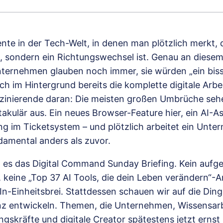
nte in der Tech-Welt, in denen man plötzlich merkt, 
, sondern ein Richtungswechsel ist. Genau an diese
 Unternehmen glauben noch immer, sie würden „ein bis
ch im Hintergrund bereits die komplette digitale Arbe
szinierende daran: Die meisten großen Umbrüche se
akulär aus. Ein neues Browser-Feature hier, ein AI-As
ng im Ticketsystem – und plötzlich arbeitet ein Unt
amental anders als zuvor.
 es das Digital Command Sunday Briefing. Kein aufg
keine „Top 37 AI Tools, die dein Leben verändern“-Ar
In-Einheitsbrei. Stattdessen schauen wir auf die Ding
nz entwickeln. Themen, die Unternehmen, Wissensarbe
ngskräfte und digitale Creator spätestens jetzt erns