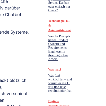
iche
Scrum, Kanban
oder einfach nur
iv darüber
Chaos?
lne Chatbot
Technologie, KI
&
Automatisierung
ehende Systeme.
Welche Prompts
helfen Product
Ownern und
Requirements
Engineers in
ihrer täglichen
Arbeit?
Was ist...?
Was IaaS
wirklich ist – und
ckt plötzlich
warum es die IT
n,
still und leise
revolutioniert hat
ch verschiebt
zen
Digitale
Transformation