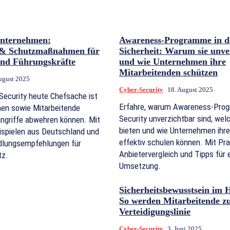
Unternehmen:
Awareness-Programme in d
 & Schutzmaßnahmen für
Sicherheit: Warum sie unve
und Führungskräfte
und wie Unternehmen ihre
Mitarbeitenden schützen
ugust 2025
Cyber-Security
18. August 2025
Security heute Chefsache ist
Erfahre, warum Awareness-Prog
en sowie Mitarbeitende
Security unverzichtbar sind, wel
griffe abwehren können. Mit
bieten und wie Unternehmen ihr
ispielen aus Deutschland und
effektiv schulen können. Mit Pra
lungsempfehlungen für
Anbietervergleich und Tipps für 
tz.
Umsetzung.
Sicherheitsbewusstsein im 
So werden Mitarbeitende zu
Verteidigungslinie
Cyber-Security
3. Juni 2025