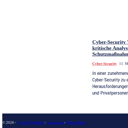
Cyber-Security 
kritische Analy
Schutzmaßnah
Cyber-Security
11. M
In einer zunehmend 
Cyber-Security zu e
Herausforderungen
und Privatpersonen
© 2026 -
DigitalCommand
-
Impressum
-
Datenschutz