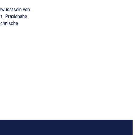
bewusstsein von
st. Praxisnahe
echnische