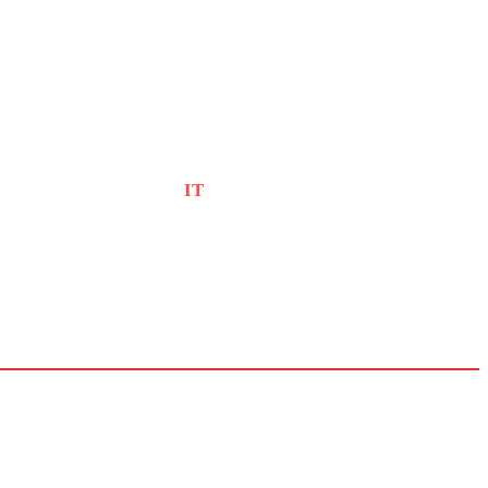
IT
Tools
Arbeitswelt
Führung
Produktivität