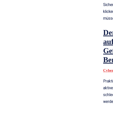
Siche
klick
müss
De
auf
Ge
Be
Cyber
Prakt
aktiv
schle
werde