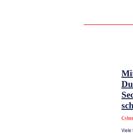
IDENTITY 
SECURITY T
VPN & 
Mi
Du
Se
sch
Cyber
Viele