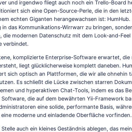
rver und irgendwo fliegt auch noch ein Trello-Board 
ioniert sich eine Open-Source-Perle, die in den letzte
inem echten Giganten herangewachsen ist: HumHub. 
g in das Kommunikations-Wirrwarr zu bringen, sondern
e, die modernen Datenschutz mit dem Look-and-Fee
e verbindet.
kene, komplizierte Enterprise-Software erwartet, die
rsteht, liegt glücklicherweise komplett daneben. Hum
iert sich optisch an Plattformen, die wir alle ohnehin t
nutzen. Es schließt die Lücke zwischen starren Doku
men und hyperaktiven Chat-Tools, indem es das Bes
s Software, die auf dem bewährten Yii-Framework basi
dministratoren eine solide, performante Basis, währe
 eine moderne und einladende Oberfläche vorfinden.
 Stelle auch ein kleines Geständnis ablegen, das mei