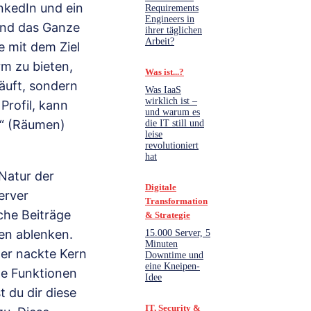
inkedIn und ein
Requirements
Engineers in
 und das Ganze
ihrer täglichen
Arbeit?
e mit dem Ziel
m zu bieten,
Was ist...?
äuft, sondern
Was IaaS
wirklich ist –
Profil, kann
und warum es
s“ (Räumen)
die IT still und
leise
revolutioniert
hat
 Natur der
Digitale
erver
Transformation
lche Beiträge
& Strategie
en ablenken.
15.000 Server, 5
Minuten
der nackte Kern
Downtime und
eine Kneipen-
he Funktionen
Idee
 du dir diese
IT, Security &