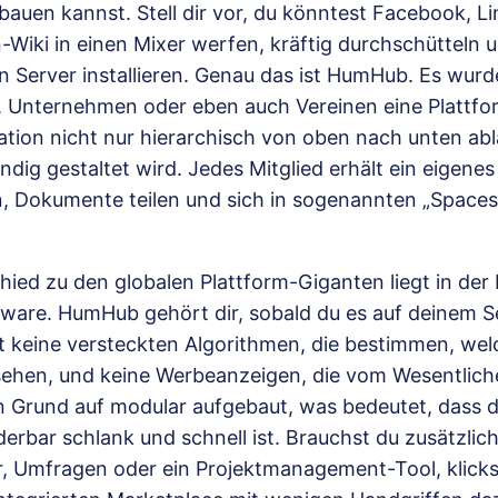
fbauen kannst. Stell dir vor, du könntest Facebook, L
-Wiki in einen Mixer werfen, kräftig durchschütteln
 Server installieren. Genau das ist HumHub. Es wurd
, Unternehmen oder eben auch Vereinen eine Plattfor
tion nicht nur hierarchisch von oben nach unten abl
ndig gestaltet wird. Jedes Mitglied erhält ein eigenes 
n, Dokumente teilen und sich in sogenannten „Space
ied zu den globalen Plattform-Giganten liegt in der
are. HumHub gehört dir, sobald du es auf deinem S
gibt keine versteckten Algorithmen, die bestimmen, we
 sehen, und keine Werbeanzeigen, die vom Wesentlich
n Grund auf modular aufgebaut, was bedeutet, dass 
erbar schlank und schnell ist. Brauchst du zusätzlic
, Umfragen oder ein Projektmanagement-Tool, klickst