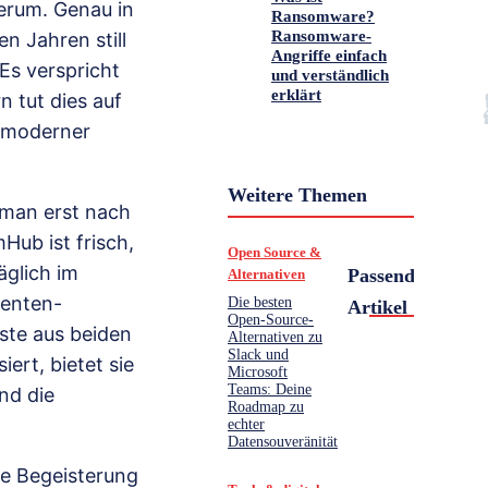
herum. Genau in
Ransomware?
Ransomware-
n Jahren still
Angriffe einfach
Es verspricht
und verständlich
erklärt
 tut dies auf
l moderner
Weitere Themen
 man erst nach
Hub ist frisch,
Open Source &
äglich im
Passende
Alternativen
menten-
Die besten
Artikel
Open-Source-
te aus beiden
Alternativen zu
Slack und
ert, bietet sie
Microsoft
Teams: Deine
nd die
Roadmap zu
echter
Datensouveränität
ne Begeisterung