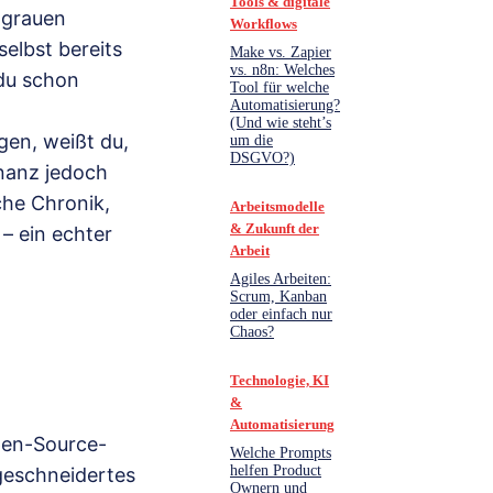
Tools & digitale
 grauen
Workflows
elbst bereits
Make vs. Zapier
vs. n8n: Welches
 du schon
Tool für welche
Automatisierung?
(Und wie steht’s
gen, weißt du,
um die
DSGVO?)
nanz jedoch
che Chronik,
Arbeitsmodelle
& Zukunft der
– ein echter
Arbeit
Agiles Arbeiten:
Scrum, Kanban
oder einfach nur
Chaos?
Technologie, KI
&
Automatisierung
pen-Source-
Welche Prompts
helfen Product
geschneidertes
Ownern und