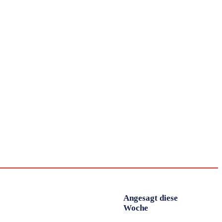
IT
Tools
Arbeitswelt
Führung
Produktivität
Angesagt diese
Woche