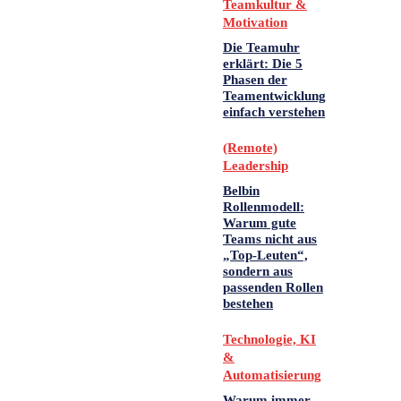
Teamkultur &
Motivation
Die Teamuhr
erklärt: Die 5
Phasen der
Teamentwicklung
einfach verstehen
(Remote)
Leadership
Belbin
Rollenmodell:
Warum gute
Teams nicht aus
„Top-Leuten“,
sondern aus
passenden Rollen
bestehen
Technologie, KI
&
Automatisierung
Warum immer