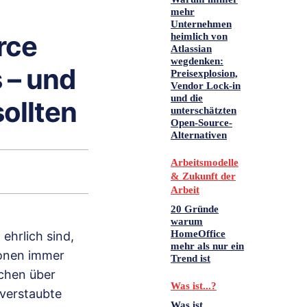
mehr
Unternehmen
rce
heimlich von
Atlassian
wegdenken:
 – und
Preisexplosion,
Vendor Lock-in
und die
ollten
unterschätzten
Open-Source-
Alternativen
Arbeitsmodelle
& Zukunft der
Arbeit
20 Gründe
warum
HomeOffice
ehrlich sind,
mehr als nur ein
ionen immer
Trend ist
achen über
Was ist...?
 verstaubte
Was ist