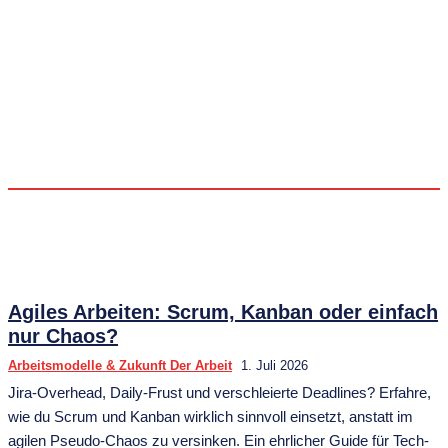
DIGITALE TRANSFORMATION & STRATEGIE
FÜHRUNG IM WANDEL
MINDSET & CHANGE MANAGEMENT
SCHATTENSEITEN DER TRANSFORMATION
TECHNOLOGIE, KI & AUTOMATISIERUNG
UNTERNEHMENSKULTUR & NEW WORK REALITÄT
Agiles Arbeiten: Scrum, Kanban oder einfach
nur Chaos?
Arbeitsmodelle & Zukunft Der Arbeit
1. Juli 2026
Jira-Overhead, Daily-Frust und verschleierte Deadlines? Erfahre,
wie du Scrum und Kanban wirklich sinnvoll einsetzt, anstatt im
agilen Pseudo-Chaos zu versinken. Ein ehrlicher Guide für Tech-