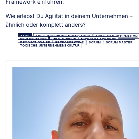
Framework einführen.
Wie erlebst Du Agilität in deinem Unternehmen –
ähnlich oder komplett anders?
TAGS
AGILE SOFTWAREENTWICKLUNG
AGILE TRANSFORMATION
FEHLERKULTUR
KPI WAHNSINN
MICROMANAGEMENT
PRODUCT OWNER
RETROSPEKTIVE
SCRUM
SCRUM MASTER
TOXISCHE UNTERNEHMENSKULTUR