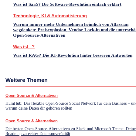
Was ist SaaS? Die Software-Revolution einfach erklärt
Technologie, KI & Automatisierung
Warum immer mehr Unternehmen heimlich von Atlassian
wegdenken: Preisexplosion, Vendor Lock-in und die unterschä
Open-Source-Alternativen
Was ist...?
Was ist RAG? Die KI-Revolution hinter besseren Antworten
Weitere Themen
Open Source & Alternativen
HumHub: Das flexible Open-Source Social Network für dein Business – un
warum deine Daten dir gehören sollten
Open Source & Alternativen
Die besten Open-Source-Alternativen zu Slack und Microsoft Teams: Deine
Roadmap zu echter Datensouveränität