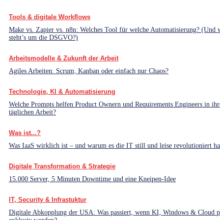
Tools & digitale Workflows
Make vs. Zapier vs. n8n: Welches Tool für welche Automatisierung? (Und 
steht’s um die DSGVO?)
Arbeitsmodelle & Zukunft der Arbeit
Agiles Arbeiten: Scrum, Kanban oder einfach nur Chaos?
Technologie, KI & Automatisierung
Welche Prompts helfen Product Ownern und Requirements Engineers in ihr
täglichen Arbeit?
Was ist...?
Was IaaS wirklich ist – und warum es die IT still und leise revolutioniert ha
Digitale Transformation & Strategie
15.000 Server, 5 Minuten Downtime und eine Kneipen-Idee
IT, Security & Infrastuktur
Digitale Abkopplung der USA: Was passiert, wenn KI, Windows & Cloud pl