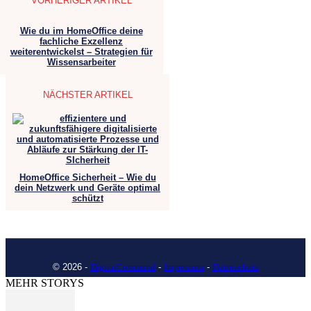
VORHERIGER ARTIKEL
Wie du im HomeOffice deine
fachliche Exzellenz
weiterentwickelst – Strategien für
Wissensarbeiter
NÄCHSTER ARTIKEL
HomeOffice Sicherheit – Wie du
dein Netzwerk und Geräte optimal
schützt
© 2026 -
DigitalCommand
-
Impressum
-
Datenschutz
MEHR STORYS