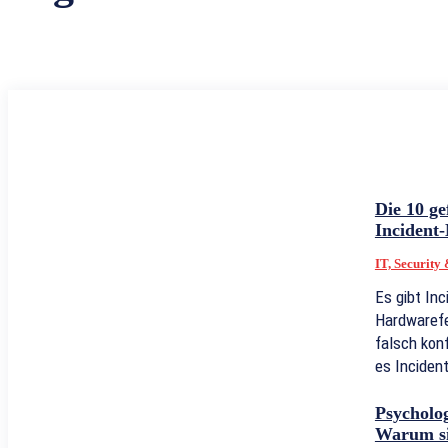
Die 10 ge
Incident
IT, Security
Es gibt Inc
Hardwarefe
falsch konf
es Incident
Psycholog
Warum si