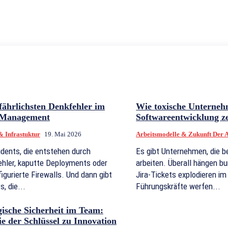
fährlichsten Denkfehler im
Wie toxische Unterneh
-Management
Softwareentwicklung z
 & Infrastuktur
19. Mai 2026
Arbeitsmodelle & Zukunft Der A
idents, die entstehen durch
Es gibt Unternehmen, die b
hler, kaputte Deployments oder
arbeiten. Überall hängen b
igurierte Firewalls. Und dann gibt
Jira-Tickets explodieren i
s, die...
Führungskräfte werfen...
ische Sicherheit im Team:
e der Schlüssel zu Innovation