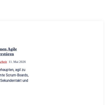
men Agile
erstören
rbeit
11. Mai 2026
ehaupten, agil zu
unte Scrum-Boards,
m Sekundentakt und