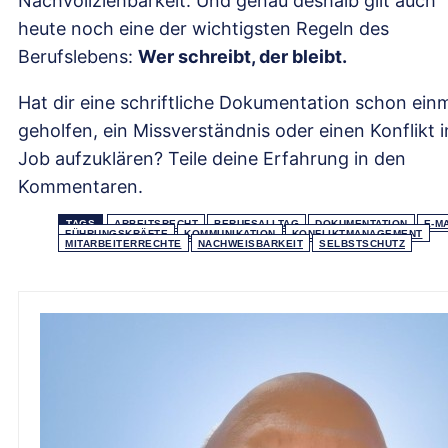
Nachvollziehbarkeit. Und genau deshalb gilt auch
heute noch eine der wichtigsten Regeln des
Berufslebens:
Wer schreibt, der bleibt.
Hat dir eine schriftliche Dokumentation schon ein
geholfen, ein Missverständnis oder einen Konflikt 
Job aufzuklären? Teile deine Erfahrung in den
Kommentaren.
TAGS
ARBEITSRECHT
BERUFSALLTAG
DOKUMENTATION
E-M
FÜHRUNGSKRÄFTE
KOMMUNIKATION
KONFLIKTMANAGEMENT
MITARBEITERRECHTE
NACHWEISBARKEIT
SELBSTSCHUTZ