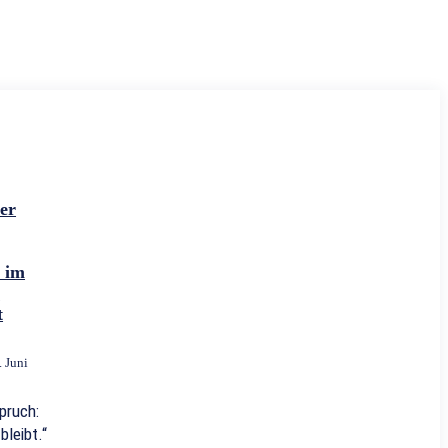
der
 im
t
t
. Juni
pruch:
bleibt.“