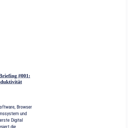
riefing #001:
uktivität
Software, Browser
enssystem und
rste Digital
iert die