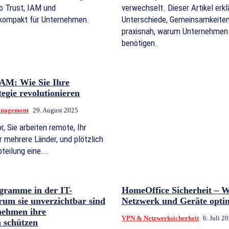
ro Trust, IAM und
verwechselt. Dieser Artikel erklä
kompakt für Unternehmen.
Unterschiede, Gemeinsamkeiten
praxisnah, warum Unternehmen
benötigen.
IAM: Wie Sie Ihre
tegie revolutionieren
Management
29. August 2025
or, Sie arbeiten remote, Ihr
r mehrere Länder, und plötzlich
teilung eine...
gramme in der IT-
HomeOffice Sicherheit – W
rum sie unverzichtbar sind
Netzwerk und Geräte optim
nehmen ihre
VPN & Netzwerksicherheit
6. Juli 2
 schützen