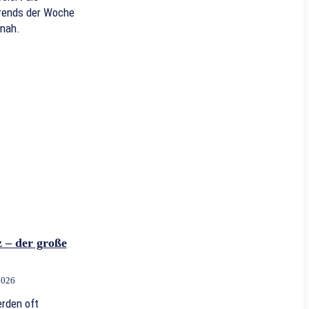
Trends der Woche
snah.
z – der große
2026
rden oft