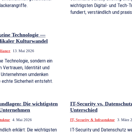
Hackerangriffe.
wichtigsten Digital- und Tech-
fundiert, verständlich und praxi
 keine Technologie —
dikaler Kulturwandel
liance
13. Mai 2026
ine Technologie, sondern ein
n Vertrauen, Identität und
m Unternehmen umdenken
 echte Sicherheit entsteht.
undlagen: Die wichtigsten
IT-Security vs. Datenschut
r Unternehmen
Unterschied
stuktur
4. Mai 2026
IT, Security & Infrastuktur
3. März 
ndlich erklärt: Die wichtigsten
IT-Security und Datenschutz we