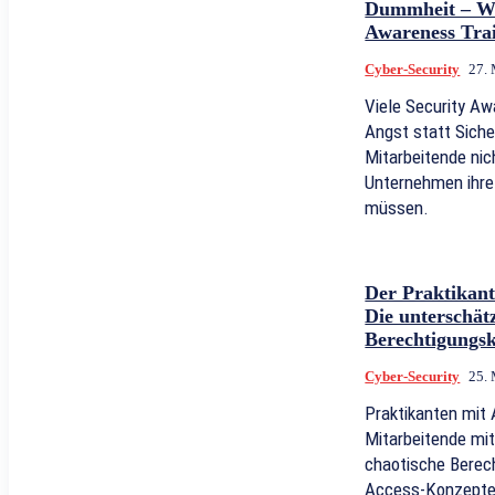
Dummheit – Wa
Awareness Trai
Cyber-Security
27.
Viele Security A
Angst statt Siche
Mitarbeitende ni
Unternehmen ihre
müssen.
Der Praktikant 
Die unterschät
Berechtigungs
Cyber-Security
25.
Praktikanten mit
Mitarbeitende mit
chaotische Berec
Access-Konzepte 