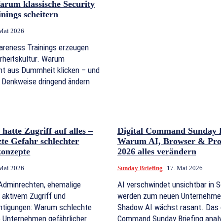
rum klassische Security
nings scheitern
 Mai 2026
wareness Trainings erzeugen
rheitskultur. Warum
cht aus Dummheit klicken – und
 Denkweise dringend ändern
hatte Zugriff auf alles –
Digital Command Sunday B
zte Gefahr schlechter
Warum AI, Browser & Prod
konzepte
2026 alles verändern
 Mai 2026
Sunday Briefing
17. Mai 2026
 Adminrechten, ehemalige
AI verschwindet unsichtbar in 
 aktivem Zugriff und
werden zum neuen Unternehm
htigungen: Warum schlechte
Shadow AI wächst rasant. Das e
Unternehmen gefährlicher
Command Sunday Briefing analys