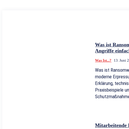
Was ist Rans
Angriffe einfac
Was Ist...?
13. Juni 
Was ist Ransomwa
moderne Erpressu
Erklärung, techni
Praxisbeispiele 
Schutzmaßnahm
Mitarbeitende 