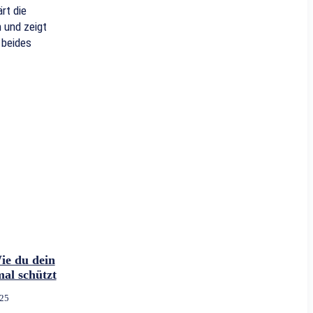
rt die
 und zeigt
 beides
ie du dein
al schützt
025