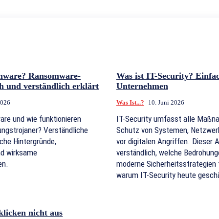
omware? Ransomware-
Was ist IT-Security? Einfac
h und verständlich erklärt
Unternehmen
2026
Was Ist...?
10. Juni 2026
re und wie funktionieren
IT-Security umfasst alle Maß
ngstrojaner? Verständliche
Schutz von Systemen, Netzwer
sche Hintergründe,
vor digitalen Angriffen. Dieser Ar
und wirksame
verständlich, welche Bedrohunge
en.
moderne Sicherheitsstrategien 
warum IT-Security heute geschäf
klicken nicht aus