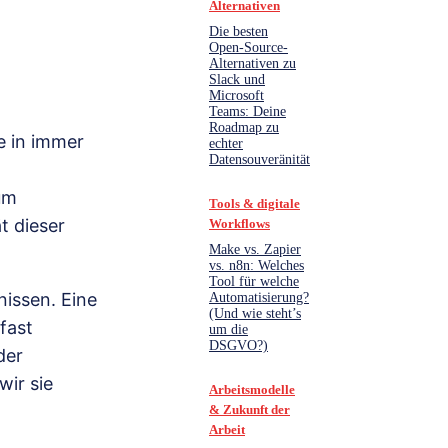
Alternativen
Die besten
Open-Source-
Alternativen zu
Slack und
Microsoft
Teams: Deine
Roadmap zu
e in immer
echter
Datensouveränität
um
Tools & digitale
t dieser
Workflows
Make vs. Zapier
vs. n8n: Welches
Tool für welche
nissen. Eine
Automatisierung?
(Und wie steht’s
fast
um die
DSGVO?)
der
wir sie
Arbeitsmodelle
& Zukunft der
Arbeit