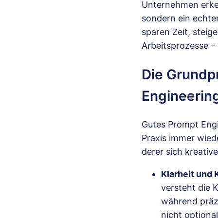
Unternehmen erken
sondern ein echter
sparen Zeit, steig
Arbeitsprozesse – s
Die Grundpr
Engineerin
Gutes Prompt Engin
Praxis immer wiede
derer sich kreativ
Klarheit und 
versteht die 
während präzi
nicht optional