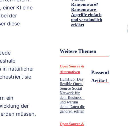
Ransomware?
 einer KI eine
Ransomware-
Angriffe einfach
 bei der
und verständlich
er diese
erklärt
Weitere Themen
 Jede
deshalb
Open Source &
in natürlicher
Passende
Alternativen
hestriert sie
HumHub: Das
Artikel
flexible Open-
Source Social
Network für
rn ein
dein Business –
und warum
twicklung der
deine Daten dir
gehören sollten
 werden müssen.
Open Source &