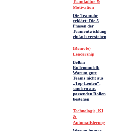
Teamkultur &
Motivation
Die Teamuhr
erklärt: Die 5
Phasen der
Teamentwicklung
einfach verstehen
(Remote)
Leadership
Belbin
Rollenmodell:
Warum gute
Teams nicht aus
„Top-Leuten“,
sondern aus
passenden Rollen
bestehen
Technologie, KI
&
Automatisierung
Warum immer