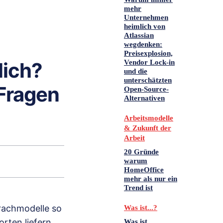
mehr
Unternehmen
heimlich von
Atlassian
wegdenken:
Preisexplosion,
Vendor Lock-in
lich?
und die
unterschätzten
 Fragen
Open-Source-
Alternativen
Arbeitsmodelle
& Zukunft der
Arbeit
20 Gründe
warum
HomeOffice
mehr als nur ein
Trend ist
prachmodelle so
Was ist...?
rten liefern.
Was ist