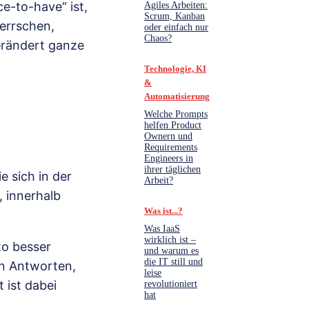
-to-have“ ist,
Agiles Arbeiten:
Scrum, Kanban
herrschen,
oder einfach nur
Chaos?
verändert ganze
Technologie, KI
&
Automatisierung
Welche Prompts
helfen Product
Ownern und
Requirements
Engineers in
ihrer täglichen
e sich in der
Arbeit?
, innerhalb
Was ist...?
Was IaaS
wirklich ist –
to besser
und warum es
die IT still und
en Antworten,
leise
 ist dabei
revolutioniert
hat