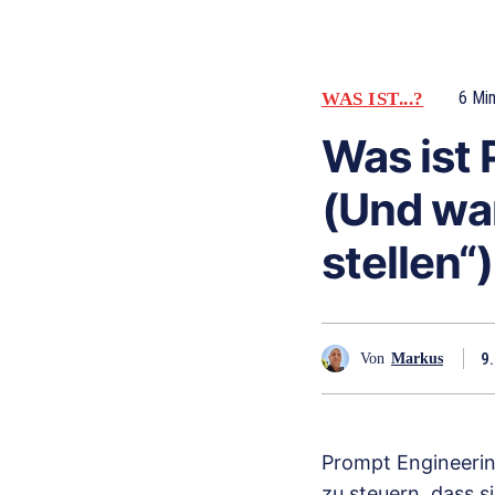
6
Min
WAS IST...?
Was ist 
(Und war
stellen“)
9.
Von
Markus
Prompt Engineerin
zu steuern, dass s