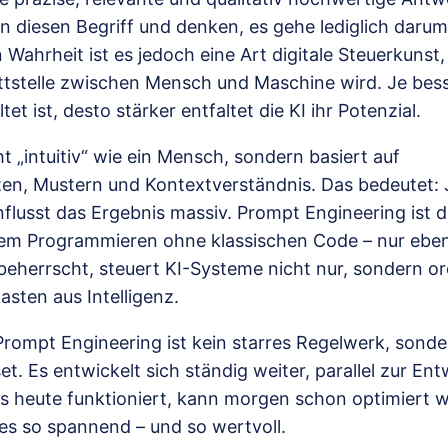
n diesen Begriff und denken, es gehe lediglich darum,
n Wahrheit ist es jedoch eine Art digitale Steuerkunst,
ttstelle zwischen Mensch und Maschine wird. Je bess
tet ist, desto stärker entfaltet die KI ihr Potenzial.
ht „intuitiv“ wie ein Mensch, sondern basiert auf
ten, Mustern und Kontextverständnis. Das bedeutet:
flusst das Ergebnis massiv. Prompt Engineering ist 
dem Programmieren ohne klassischen Code – nur eben 
eherrscht, steuert KI-Systeme nicht nur, sondern orc
sten aus Intelligenz.
 Prompt Engineering ist kein starres Regelwerk, sonde
et. Es entwickelt sich ständig weiter, parallel zur En
as heute funktioniert, kann morgen schon optimiert
es so spannend – und so wertvoll.