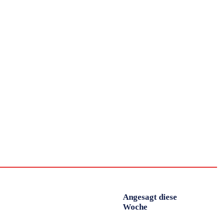
IT
Tools
Arbeitswelt
Führung
Produktivität
Angesagt diese
Woche