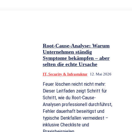
Root-Cause-Analyse: Warum
Unternehmen ständig
Symptome bekämpfen – aber
selten die echte Ursache
IT, Security & Infrastuktur
12. Mai 2026
Feuer löschen reicht nicht mehr:
Dieser Leitfaden zeigt Schritt für
Schritt, wie du Root-Cause-
Analysen professionell durchführst,
Fehler dauerhaft beseitigst und
typische Denkfallen vermeidest –
inklusive Checkliste und
Praxisbeispielen.