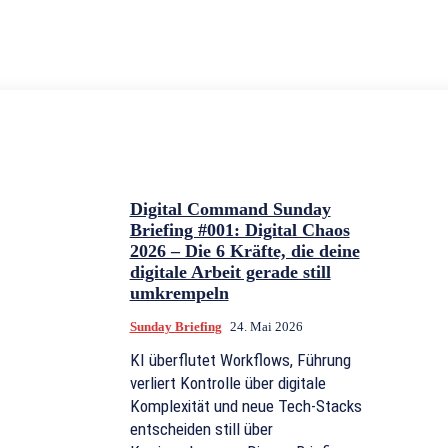
Digital Command Sunday
Briefing #001: Digital Chaos
2026 – Die 6 Kräfte, die deine
digitale Arbeit gerade still
umkrempeln
Sunday Briefing
24. Mai 2026
KI überflutet Workflows, Führung
verliert Kontrolle über digitale
Komplexität und neue Tech-Stacks
entscheiden still über