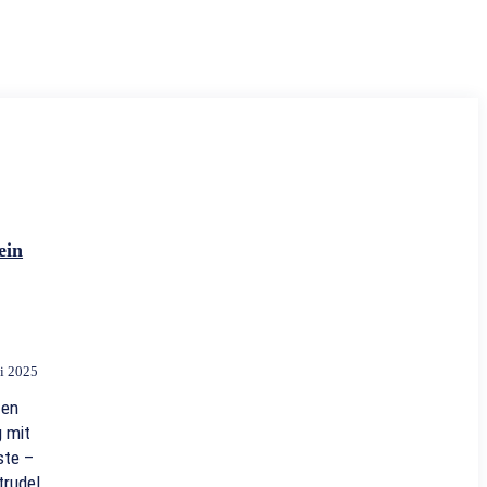
ein
li 2025
ten
 mit
ste –
trudel