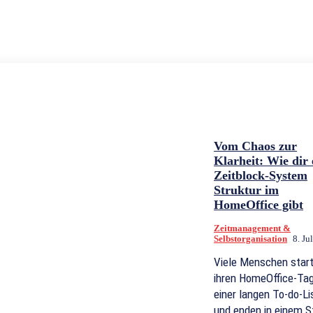
Vom Chaos zur
Klarheit: Wie dir 
Zeitblock-System
Struktur im
HomeOffice gibt
Zeitmanagement &
Selbstorganisation
8. Ju
Viele Menschen star
ihren HomeOffice-Tag
einer langen To-do-Li
und enden in einem S