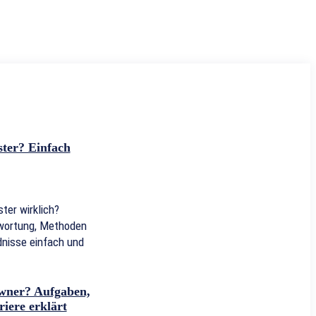
ter? Einfach
er wirklich?
wortung, Methoden
nisse einfach und
Owner? Aufgaben,
iere erklärt