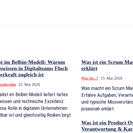
ist im Belbin-Modell: Warum
Was ist ein Scrum Mas
nwissen in Digitalteams Fluch
erklärt
rkraft zugleich ist
Was Ist...?
15. Mai 2026
eadership
22. Mai 2026
Was macht ein Scrum Mast
alist im Belbin-Modell liefert tiefes
Erfahre Aufgaben, Verant
wissen und technische Exzellenz.
und typische Missverständ
se Rolle in digitalen Unternehmen
praxisnah erklärt.
bar ist und gleichzeitig Risiken birgt.
Was ist ein Product 
Verantwortung & Karr