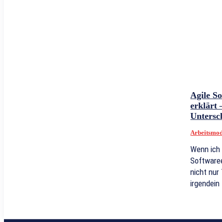
Agile S
erklärt
Untersc
Arbeitsmod
Wenn ich 
Softwaree
nicht nur
irgendein