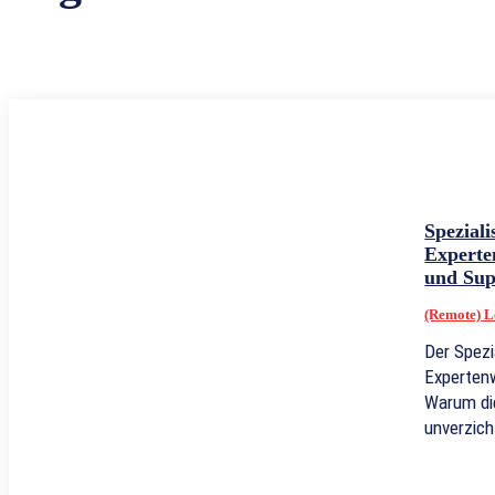
Spezial
Experte
und Supe
(Remote) L
Der Spezi
Experten
Warum die
unverzicht