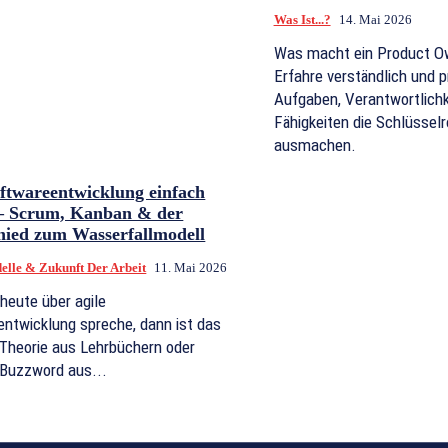
Was Ist...?
14. Mai 2026
Was macht ein Product Ow
Erfahre verständlich und 
Aufgaben, Verantwortlichk
Fähigkeiten die Schlüssel
ausmachen.
oftwareentwicklung einfach
 – Scrum, Kanban & der
hied zum Wasserfallmodell
elle & Zukunft Der Arbeit
11. Mai 2026
heute über agile
ntwicklung spreche, dann ist das
 Theorie aus Lehrbüchern oder
 Buzzword aus...