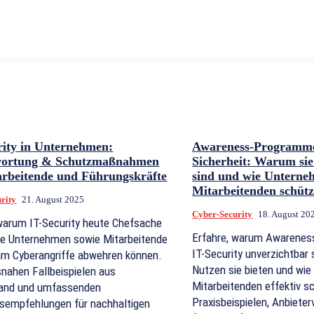
rity in Unternehmen:
Awareness-Programme 
wortung & Schutzmaßnahmen
Sicherheit: Warum sie
arbeitende und Führungskräfte
sind und wie Unterne
Mitarbeitenden schüt
rity
21. August 2025
Cyber-Security
18. August 20
 warum IT-Security heute Chefsache
Erfahre, warum Awarenes
wie Unternehmen sowie Mitarbeitende
IT-Security unverzichtbar 
m Cyberangriffe abwehren können.
Nutzen sie bieten und wie
snahen Fallbeispielen aus
Mitarbeitenden effektiv s
and und umfassenden
Praxisbeispielen, Anbieter
sempfehlungen für nachhaltigen