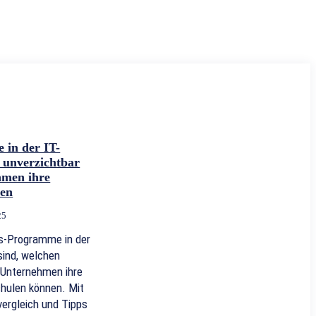
in der IT-
 unverzichtbar
hmen ihre
zen
25
s-Programme in der
sind, welchen
 Unternehmen ihre
chulen können. Mit
vergleich und Tipps