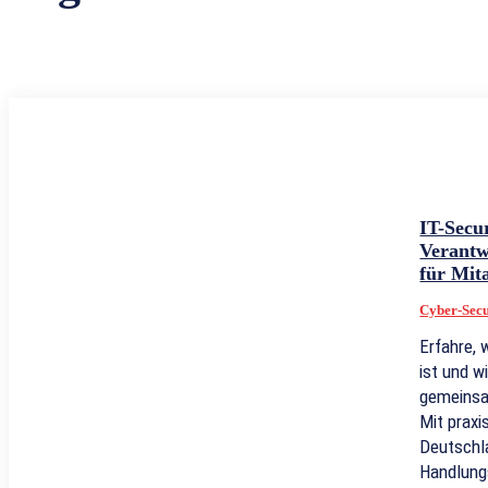
IT-Secu
Verant
für Mit
Cyber-Secu
Erfahre,
ist und 
gemeinsa
Mit praxi
Deutschl
Handlung