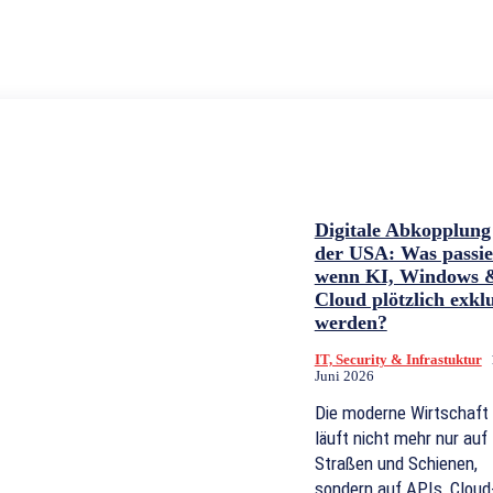
Digitale Abkopplung
der USA: Was passie
wenn KI, Windows 
Cloud plötzlich exkl
werden?
IT, Security & Infrastuktur
Juni 2026
Die moderne Wirtschaft
läuft nicht mehr nur auf
Straßen und Schienen,
sondern auf APIs, Cloud