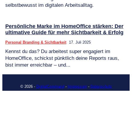
selbstbewusst im digitalen Arbeitsalltag.
Persönliche Marke im HomeOffice stärken: Der
ultimative Guide für mehr Sichtbarkeit & Erfolg
Personal Branding & Sichtbarkeit
17. Juli 2025
Kennst du das? Du arbeitest super engagiert im
HomeOffice, schickst pünktlich deine Reports raus,
bist immer erreichbar – und...
© 2026 -
DigitalCommand
-
Impressum
-
Datenschutz