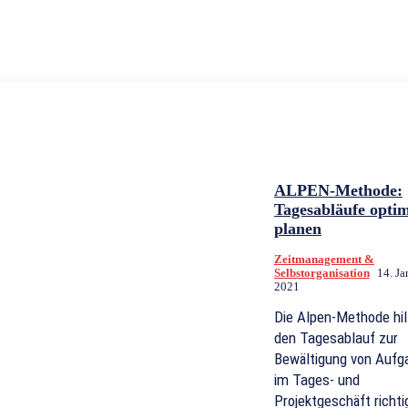
ALPEN-Methode:
Tagesabläufe optim
planen
Zeitmanagement &
Selbstorganisation
14. Ja
2021
Die Alpen-Methode hil
den Tagesablauf zur
Bewältigung von Aufg
im Tages- und
Projektgeschäft richti