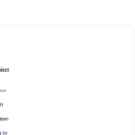
iert
nuar
ft
aben
g zu