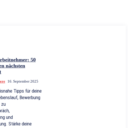
Arbeitnehmer: 50
en nächsten
t
ere
16. September 2025
isnahe Tipps für deine
ebenslauf, Bewerbung
 zu
räch,
ung und
ung. Stärke deine