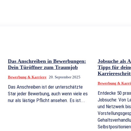
Das Anschreiben in Bewerbungen:
Jobsuche als 
Dein Türöffner zum Traumjob
Tipps für dein
Karriereschrit
Bewerbung & Karriere
20. September 2025
Bewerbung & Karri
Das Anschreiben ist der unterschätzte
Entdecke 50 prax
Star jeder Bewerbung, auch wenn viele es
Jobsuche: Von L
nur als lästige Pflicht ansehen. Es ist...
und Netzwerk bis
Vorstellungsgesp
Gehaltsverhandl
Selbstpositionier