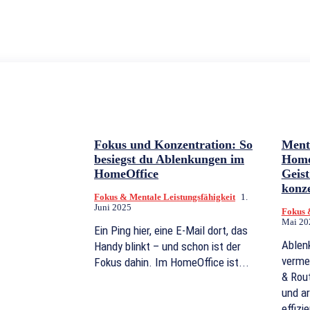
Fokus und Konzentration: So
Ment
besiegst du Ablenkungen im
Home
HomeOffice
Geis
konze
Fokus & Mentale Leistungsfähigkeit
1.
Juni 2025
Fokus 
Mai 20
Ein Ping hier, eine E-Mail dort, das
Ablen
Handy blinkt – und schon ist der
vermei
Fokus dahin. Im HomeOffice ist...
& Rout
und ar
effizie