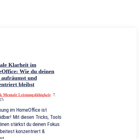
ale Klarheit im
Office: Wie du deinen
t aufräumst und
ntriert bleibst
& Mentale Leistungsfähigkeit
7.
25
kung im HomeOffice ist
dbar! Mit diesen Tricks, Tools
inen stärkst du deinen Fokus
beitest konzentriert &
nt.