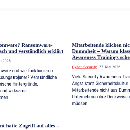
somware? Ransomware-
Mitarbeitende klicken nic
ach und verständlich erklärt
Dummheit – Warum klassi
Awareness Trainings sche
ni 2026
Cyber-Security
27. Mai 2026
ware und wie funktionieren
Viele Security Awareness Tra
sungstrojaner? Verständliche
Angst statt Sicherheitskultu
nische Hintergründe,
Mitarbeitende nicht aus Dumm
e und wirksame
Unternehmen ihre Denkweise d
men.
müssen.
t hatte Zugriff auf alles –