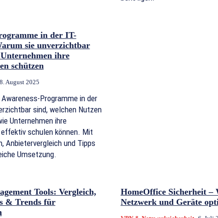
rogramme in der IT-
Warum sie unverzichtbar
 Unternehmen ihre
en schützen
8. August 2025
m Awareness-Programme in der
erzichtbar sind, welchen Nutzen
 wie Unternehmen ihre
effektiv schulen können. Mit
n, Anbietervergleich und Tipps
reiche Umsetzung.
agement Tools: Vergleich,
HomeOffice Sicherheit – 
es & Trends für
Netzwerk und Geräte opti
n