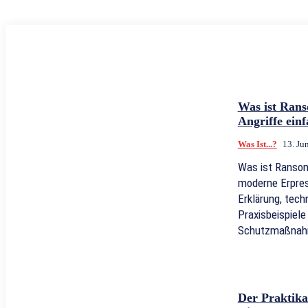
Was ist Ran
Angriffe einf
Was Ist...?
13. Ju
Was ist Ransom
moderne Erpres
Erklärung, tech
Praxisbeispiel
Schutzmaßnah
Der Praktikan