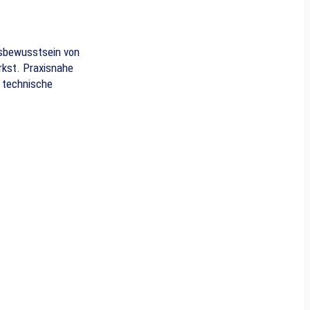
tsbewusstsein von
rkst. Praxisnahe
 technische