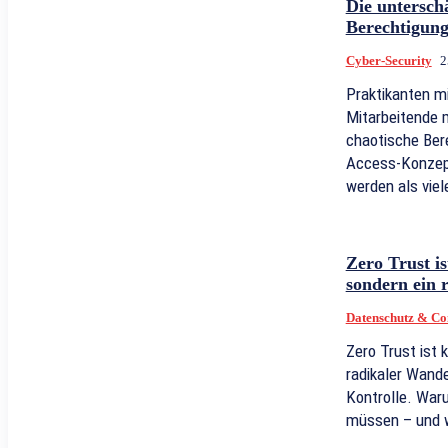
Die untersch
Berechtigung
Cyber-Security
2
Praktikanten m
Mitarbeitende m
chaotische Ber
Access-Konzep
werden als viel
Zero Trust i
sondern ein 
Datenschutz & Co
Zero Trust ist 
radikaler Wande
Kontrolle. Wa
müssen – und w