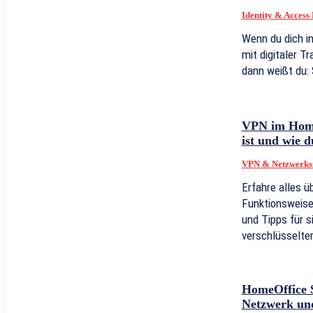
Identity & Acces
Wenn du dich in
mit digitaler T
dann weißt du: S
VPN im Home
ist und wie d
VPN & Netzwerksi
Erfahre alles 
Funktionsweise,
und Tipps für s
verschlüsselte
HomeOffice S
Netzwerk und