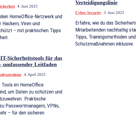
Verteidigungslinie
cherheit
4. Juni 2025
Cyber-Security
3. Juni 2025
u dein HomeOffice-Netzwerk und
Erfahre, wie du das Sicherhei
r Hackern, Viren und
Mitarbeitenden nachhaltig stä
chützt – mit praktischen Tipps
Tipps, Trainingsmethoden und
heit.
Schutzmaßnahmen inklusive.
IT-Sicherheitstools für das
 umfassender Leitfaden
Infrastruktur
4. April 2025
e Tools im HomeOffice
sind, um Daten zu schützen und
abzuwehren. Praktische
zu Passwortmanagern, VPNs,
ehr – für den sicheren