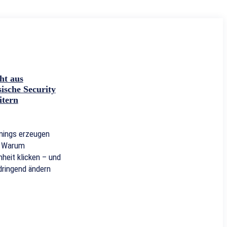
ht aus
sche Security
itern
inings erzeugen
r. Warum
heit klicken – und
ringend ändern