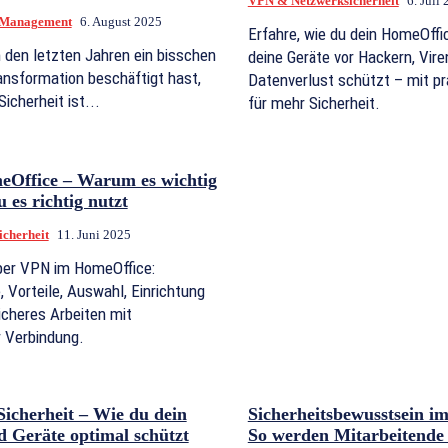
VPN & Netzwerksicherheit
6. Juli
s Management
6. August 2025
Erfahre, wie du dein HomeOff
 den letzten Jahren ein bisschen
deine Geräte vor Hackern, Vire
ransformation beschäftigt hast,
Datenverlust schützt – mit pr
icherheit ist...
für mehr Sicherheit.
Office – Warum es wichtig
u es richtig nutzt
cherheit
11. Juni 2025
über VPN im HomeOffice:
 Vorteile, Auswahl, Einrichtung
icheres Arbeiten mit
r Verbindung.
icherheit – Wie du dein
Sicherheitsbewusstsein i
 Geräte optimal schützt
So werden Mitarbeitende 