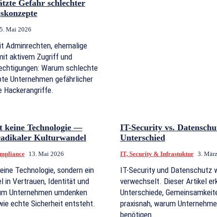
ätzte Gefahr schlechter
skonzepte
5. Mai 2026
it Adminrechten, ehemalige
it aktivem Zugriff und
echtigungen: Warum schlechte
te Unternehmen gefährlicher
e Hackerangriffe.
st keine Technologie —
IT-Security vs. Datenschu
radikaler Kulturwandel
Unterschied
mpliance
13. Mai 2026
IT, Security & Infrastuktur
3. Mär
keine Technologie, sondern ein
IT-Security und Datenschutz 
l in Vertrauen, Identität und
verwechselt. Dieser Artikel erk
rum Unternehmen umdenken
Unterschiede, Gemeinsamkeite
ie echte Sicherheit entsteht.
praxisnah, warum Unternehme
benötigen.