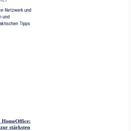
 2025
ice-Netzwerk und
n und
aktischen Tipps
m HomeOffice:
zur stärksten