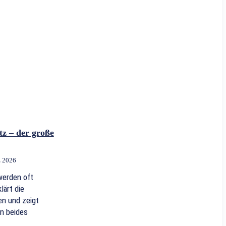
tz – der große
z 2026
werden oft
lärt die
n und zeigt
n beides