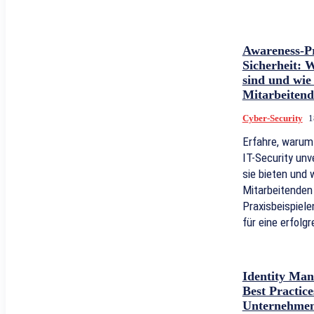
Awareness-P
Sicherheit: 
sind und wie
Mitarbeitend
Cyber-Security
1
Erfahre, waru
IT-Security unv
sie bieten und
Mitarbeitenden 
Praxisbeispiele
für eine erfolg
Identity Man
Best Practic
Unternehme