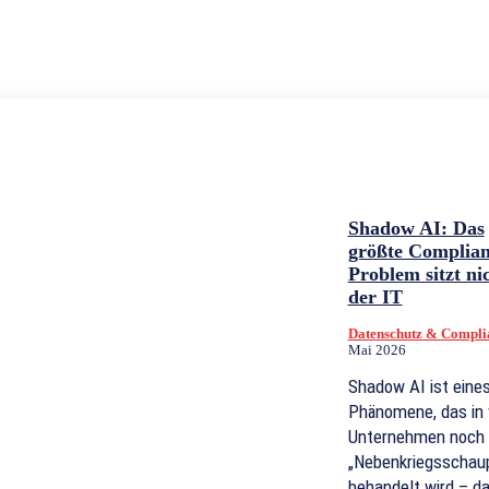
Shadow AI: Das
größte Complian
Problem sitzt nic
der IT
Datenschutz & Compli
Mai 2026
Shadow AI ist eines
Phänomene, das in 
Unternehmen noch 
„Nebenkriegsschaup
behandelt wird – da