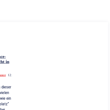
ce-
ht in
ance
12.
 dieser
vielen
wie ein
latz“
bei