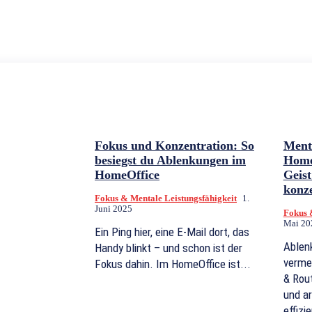
Fokus und Konzentration: So
Ment
besiegst du Ablenkungen im
Home
HomeOffice
Geis
konze
Fokus & Mentale Leistungsfähigkeit
1.
Juni 2025
Fokus 
Mai 20
Ein Ping hier, eine E-Mail dort, das
Ablen
Handy blinkt – und schon ist der
vermei
Fokus dahin. Im HomeOffice ist...
& Rout
und ar
effizie