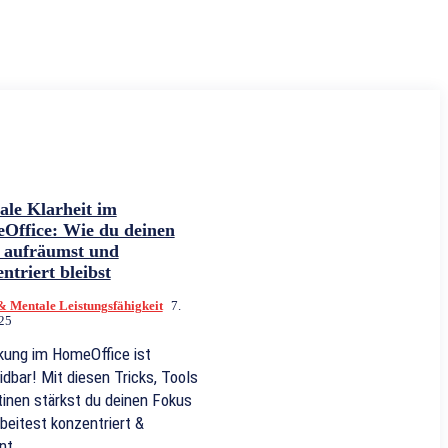
ale Klarheit im
Office: Wie du deinen
t aufräumst und
ntriert bleibst
& Mentale Leistungsfähigkeit
7.
25
kung im HomeOffice ist
dbar! Mit diesen Tricks, Tools
inen stärkst du deinen Fokus
beitest konzentriert &
nt.